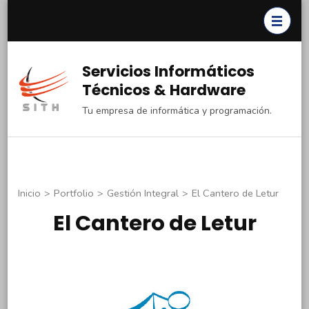
Saltar
al
contenido
(presiona
Servicios Informáticos
la
Técnicos & Hardware
tecla
Tu empresa de informática y programación.
Intro)
Inicio
>
Portfolio
>
Gestión Integral
>
El Cantero de Letur
El Cantero de Letur