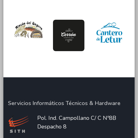
Rincón
El
del
Quesos
Cantero
Segura
Cerrón
de
#Gestión
Letur
#Gestión
Integral
#Gestión
Integral
Integral
Servicios Informáticos Técnicos & Hardware
Pol. Ind. Campollano C/ C Nº8B
Despacho 8